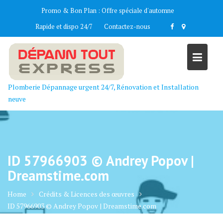
Skip
Promo & Bon Plan :
Offre spéciale d'automne
to
Rapide et dispo 24/7
Contactez-nous
content
Plomberie Dépannage urgent 24/7, Rénovation et Installation
neuve
ID 57966903 © Andrey Popov |
Dreamstime.com
Home
Crédits & Licences des œuvres
ID 57966903 © Andrey Popov | Dreamstime.com