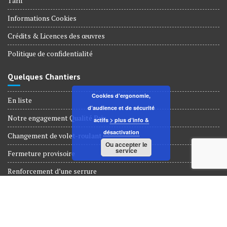
Tarif
Informations Cookies
Crédits & Licences des œuvres
Politique de confidentialité
Quelques Chantiers
Cookies d’ergonomie,
En liste
d’audience et de sécurité
Notre engagement Qualité Prix
actifs
> plus d’info &
désactivation
Changement de volet-roulant
Ou accepter le
service
Fermeture provisoire
Renforcement d’une serrure
Dépannage Serrurerie