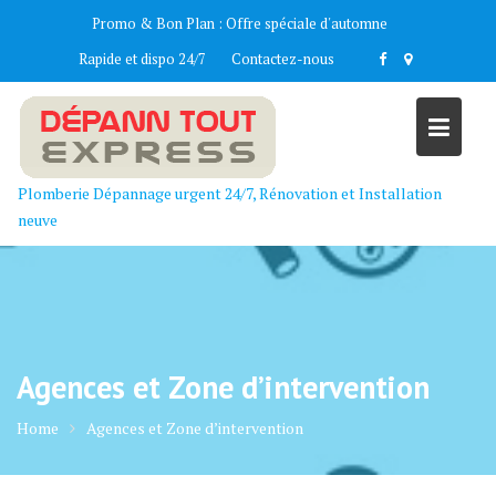
Skip
Promo & Bon Plan :
Offre spéciale d'automne
to
Rapide et dispo 24/7
Contactez-nous
content
Plomberie Dépannage urgent 24/7, Rénovation et Installation
neuve
Agences et Zone d’intervention
Home
Agences et Zone d’intervention