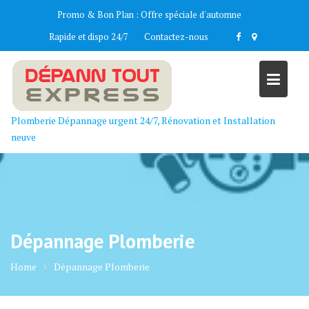
Skip
Promo & Bon Plan :
Offre spéciale d'automne
to
Rapide et dispo 24/7
Contactez-nous
content
Plomberie Dépannage urgent 24/7, Rénovation et Installation
neuve
Dépannage Plomberie
Home
Dépannage Plomberie