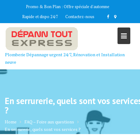
Skip
Promo & Bon Plan :
Offre spéciale d'automne
to
Rapide et dispo 24/7
Contactez-nous
content
Plomberie Dépannage urgent 24/7, Rénovation et Installation
neuve
En serrurerie, quels sont vos service
?
Home
FAQ – Foire aux questions
En serrurerie, quels sont vos services ?