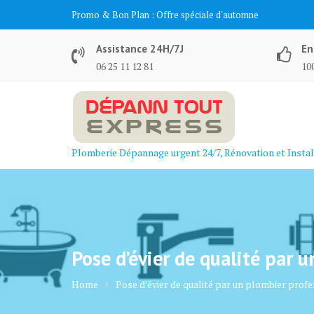
Skip
Promo & Bon Plan :
Offre spéciale d'automne
to
content
Assistance 24H/7J
En
06 25 11 12 81
100
Plomberie Dépannage urgent 24/7, Rénovation et Instal
Pose d’évier de qualité par 
Home
Pose d’évier de qualité par un plombier prof