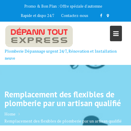
Skip
Promo & Bon Plan :
Offre spéciale d'automne
to
Rapide et dispo 24/7
Contactez-nous
content
Plomberie Dépannage urgent 24/7, Rénovation et Installation
neuve
Remplacement des flexibles de
plomberie par un artisan qualifié
Home
Remplacement des flexibles de plomberie par un artisan qualifié