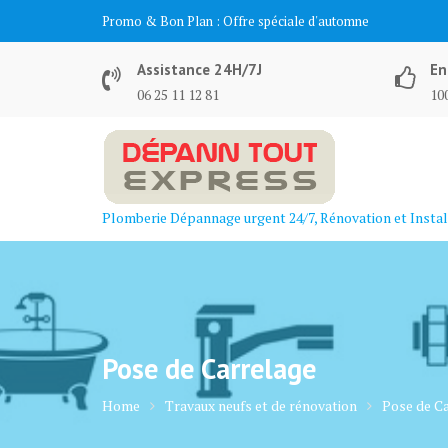
Skip
Promo & Bon Plan :
Offre spéciale d'automne
to
content
Assistance 24H/7J
En
06 25 11 12 81
100
Plomberie Dépannage urgent 24/7, Rénovation et Instal
Pose de Carrelage
Home
Travaux neufs et de rénovation
Pose de C