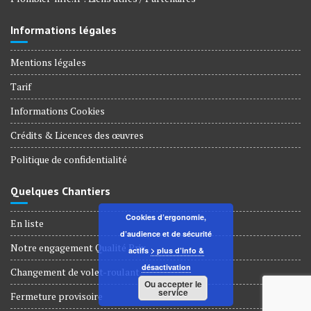
Informations légales
Mentions légales
Tarif
Informations Cookies
Crédits & Licences des œuvres
Politique de confidentialité
Quelques Chantiers
Cookies d’ergonomie,
En liste
d’audience et de sécurité
Notre engagement Qualité Prix
actifs
> plus d’info &
désactivation
Changement de volet-roulant
Ou accepter le
service
Fermeture provisoire