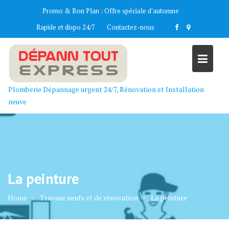
Skip
Promo & Bon Plan :
Offre spéciale d'automne
to
Rapide et dispo 24/7
Contactez-nous
content
Plomberie Dépannage urgent 24/7, Rénovation et Installation
neuve
La peinture
Home
Travaux neufs et de rénovation
La peinture