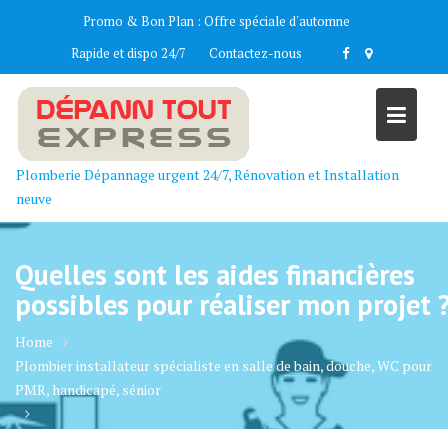
Skip
Promo & Bon Plan :
Offre spéciale d'automne
to
Rapide et dispo 24/7
Contactez-nous
content
Plomberie Dépannage urgent 24/7, Rénovation et Installation
neuve
Quelles sont les aides financières
possibles pour réaliser mon projet 
Home
Plombier installateur spécialiste en salle de bain, douche, WC pour
PMR, handicapé, sénior
Quelles sont les aides financières possibles pour réaliser mon projet