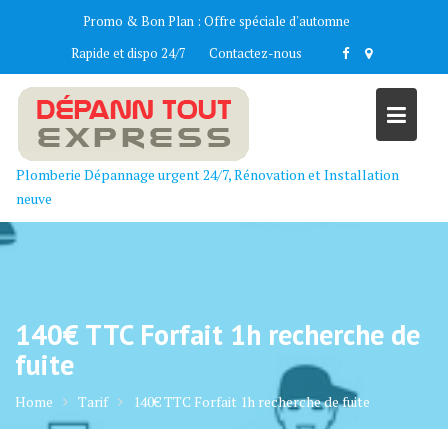
Skip
Promo & Bon Plan :
Offre spéciale d'automne
to
Rapide et dispo 24/7
Contactez-nous
content
Plomberie Dépannage urgent 24/7, Rénovation et Installation
neuve
140€ TTC Forfait 1h recherche de
fuite
Home
Tarif
140€ TTC Forfait 1h recherche de fuite