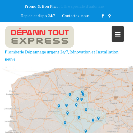
Skip
Promo & Bon Plan :
Remise fidélité client
to
Rapide et dispo 24/7
Contactez-nous
content
Plomberie Dépannage urgent 24/7, Rénovation et Installation
neuve