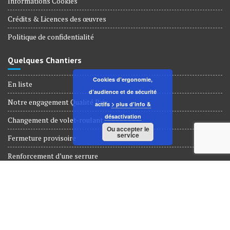
Informations Cookies
Crédits & Licences des œuvres
Politique de confidentialité
Quelques Chantiers
Cookies d’ergonomie,
En liste
d’audience et de sécurité
Notre engagement Qualité Prix
actifs
> plus d’info &
désactivation
Changement de volet-roulant
Ou accepter le
service
Fermeture provisoire
Renforcement d’une serrure
Dépannage Serrurerie
© Tous droits réservés 2018