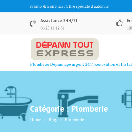
Skip
Promo & Bon Plan :
Offre spéciale d'automne
to
content
Assistance 24H/7J
En
06 25 11 12 81
100
Plomberie Dépannage urgent 24/7, Rénovation et Instal
Catégorie :
Plomberie
Home
Blog
Plomberie