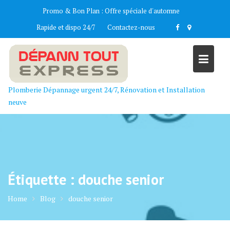
Skip
Promo & Bon Plan :
Offre spéciale d'automne
to
Rapide et dispo 24/7
Contactez-nous
content
Plomberie Dépannage urgent 24/7, Rénovation et Installation
neuve
Étiquette :
douche senior
Home
Blog
douche senior