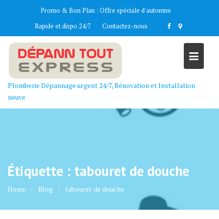
Skip
Promo & Bon Plan :
Offre spéciale d'automne
to
Rapide et dispo 24/7
Contactez-nous
content
Plomberie Dépannage urgent 24/7, Rénovation et Installation
neuve
Étiquette :
tabouret de douche
Home
Blog
tabouret de douche